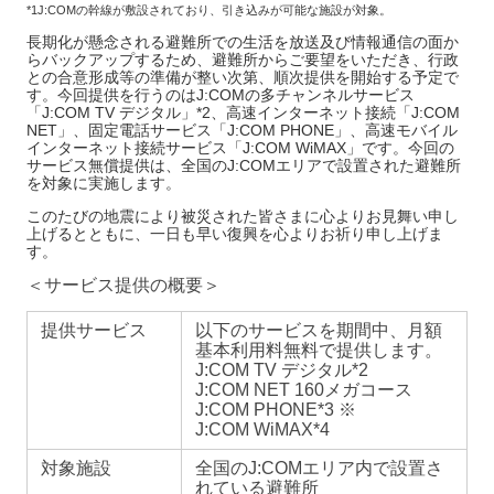
*1J:COMの幹線が敷設されており、引き込みが可能な施設が対象。
長期化が懸念される避難所での生活を放送及び情報通信の面か
らバックアップするため、避難所からご要望をいただき、行政
との合意形成等の準備が整い次第、順次提供を開始する予定で
す。今回提供を行うのはJ:COMの多チャンネルサービス
「J:COM TV デジタル」*2、高速インターネット接続「J:COM
NET」、固定電話サービス「J:COM PHONE」、高速モバイル
インターネット接続サービス「J:COM WiMAX」です。今回の
サービス無償提供は、全国のJ:COMエリアで設置された避難所
を対象に実施します。
このたびの地震により被災された皆さまに心よりお見舞い申し
上げるとともに、一日も早い復興を心よりお祈り申し上げま
す。
＜サービス提供の概要＞
提供サービス
以下のサービスを期間中、月額
基本利用料無料で提供します。
J:COM TV デジタル*2
J:COM NET 160メガコース
J:COM PHONE*3 ※
J:COM WiMAX*4
対象施設
全国のJ:COMエリア内で設置さ
れている避難所