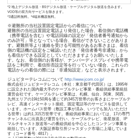
*2 地上デジタル放送・BSデジタル放送・ケーブルデジタル放送を含みます。
VOD等の双方向サービスを除きます。
*3通話料無料。*4端末機器無料。
※避難所の当社設置固定電話からの着信について
避難所の当社設置固定電話より発信した場合、着信側の電話機
（携帯電話を含む）や電話回線の設定が「発信者番号通知から
のみ許可」等となっている場合、着信ができないことがありま
す。避難所等より連絡を受ける可能性があるお客さまは、着信
側の電話機の設定をご確認いただき「発信者番号非通知」から
も着信ができる設定としていただきますようお願いいたしま
す。なお、着信側のお客様が、ナンバーディスプレイや携帯電
話をご利用で、着信拒否設定等を行っていない場合、これらの
電話からの着信の際には「非通知設定」などと表示されます。
ジュピターテレコムについて
http://www.jcom.co.jp/
株式会社ジュピターテレコム（本社：東京都千代田区）は、1995年
に設立された国内最大手のケーブルテレビ事業・番組供給事業統括
運営会社です。ケーブルテレビ事業は、札幌、仙台、関東、関西、
九州エリアの19社50局を通じて約345万世帯のお客さまにケーブルテ
レビ、高速インターネット接続、固定電話等のサービスを提供して
います。ホームパス世帯（敷設工事が済み、いつでも加入いただけ
る世帯）は約1,315万世帯です。番組供給事業においては、17の専門
チャンネルに出資及び運営を行い、ケーブルテレビ、衛星放送、IP
マルチキャスト放送等への番組供給を中心としたコンテンツ事業を
統括しています。大阪証券取引所ジャスダック市場に上場していま
す（コード番号: 4817）。