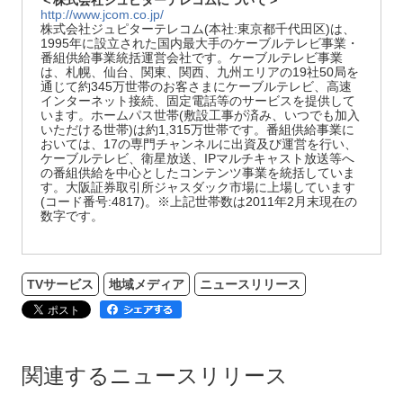
＜株式会社ジュピターテレコムについて＞
http://www.jcom.co.jp/
株式会社ジュピターテレコム(本社:東京都千代田区)は、
1995年に設立された国内最大手のケーブルテレビ事業・
番組供給事業統括運営会社です。ケーブルテレビ事業
は、札幌、仙台、関東、関西、九州エリアの19社50局を
通じて約345万世帯のお客さまにケーブルテレビ、高速
インターネット接続、固定電話等のサービスを提供して
います。ホームパス世帯(敷設工事が済み、いつでも加入
いただける世帯)は約1,315万世帯です。番組供給事業に
おいては、17の専門チャンネルに出資及び運営を行い、
ケーブルテレビ、衛星放送、IPマルチキャスト放送等へ
の番組供給を中心としたコンテンツ事業を統括していま
す。大阪証券取引所ジャスダック市場に上場しています
(コード番号:4817)。※上記世帯数は2011年2月末現在の
数字です。
TVサービス
地域メディア
ニュースリリース
関連するニュースリリース