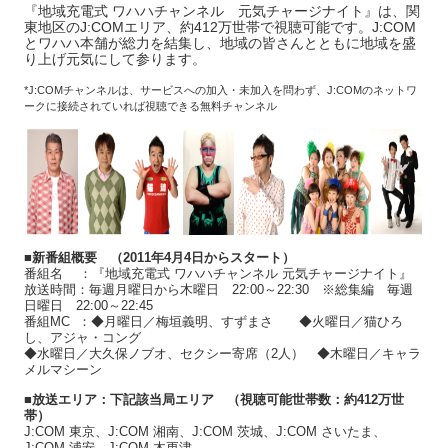
『地域充電式 ワハハチャンネル 元気チャージナイト』は、関
東地区のJ:COMエリア、約412万世帯で視聴可能です。J:COM
とワハハ本舗が総力を結集し、地域の皆さんとともに地域を盛
り上げ元気にして参ります。
*J:COMチャンネルは、サービスへの加入・未加入を問わず、J:COMのネットワ
ークに接続されていれば視聴できる無料チャンネル
■新番組概要 （2011年4月4日からスタート）
番組名 ：『地域充電式 ワハハチャンネル 元気チャージナイト』
放送時間：毎週月曜日から木曜日 22:00～22:30 ※総集編 毎週
日曜日 22:00～22:45
番組MC ：◆月曜日／梅垣義明、すずまさ ◆火曜日／猫ひろ
し、アジャ・コング
◆水曜日／大久保ノブオ、セクシー寄席（2人） ◆木曜日／キャラ
メルマシーン
■放送エリア：下記該当局エリア （視聴可能世帯数：約412万世
帯）
J:COM 東京、J:COM 湘南、J:COM 茨城、J:COM さいたま、
J:COM 浦安、J:COM 木更津、