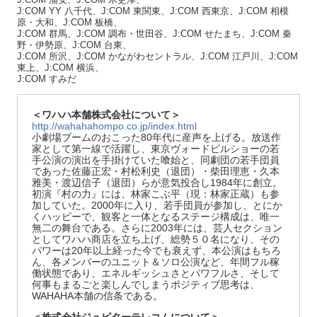
J:COM YY 八千代、J:COM 東関東、J:COM 西東京、J:COM 相模
原・大和、J:COM 板橋、
J:COM 群馬、J:COM 調布・世田谷、J:COM せたまち、J:COM 秦
野・伊勢原、J:COM 台東、
J:COM 所沢、J:COM かながわセントラル、J:COM 江戸川、J:COM
東上、J:COM 横浜、
J:COM すみだ
＜ワハハ本舗株式会社について＞
http://wahahahompo.co.jp/index.html
小劇場ブームのおこった80年代に産声を上げる。放送作
家として第一線で活躍し、東京ヴォードビルショーの若
手公演の演出を手掛けていた喰始と、同劇団の若手団員
であった佐藤正宏・村松利史（退団）・柴田理恵・久本
雅美・渡辺信子（退団）らが意気投合し1984年に創立。
初演『村の力』には、林家こぶ平（現：林家正蔵）も参
加していた。2000年に入り、若手団員が参加し、とにか
くハッピーで、観客と一体となるステージ構成は、唯一
無二の舞台である。さらに2003年には、芸人セクション
としてワハハ商店を立ち上げ、総勢５０名になり、その
パワーは20年以上経った今でも衰えず、本公演はもちろ
ん、各メンバーのユニット＆ソロ公演など、年間フル稼
働状態であり、エネルギッシュさとパワフルさ、そして
何事もまるごと楽しんでしまうポジティブ思考は、
WAHAHA本舗の信条である。