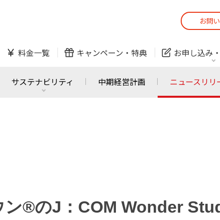
お問い
スマホ
でんき
料金一覧
キャンペーン・
特典
お申し込み
防犯カメラ
オンライン診療
サステナビリティ
中期経営計画
ニュースリリ
スマホ
でんき
スマホ
でんき
J:COM ご利用中の方
かんたん！
サービスの追加・変更
料金シミュレーショ
ホームIoT
防犯カメラ
防犯カメラ
オンライン診療
のJ：COM Wonder Stud
おうちサポート
各種お手続き