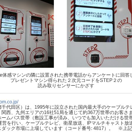
vie体感マシンの隣に設置された携帯電話からアンケートに回答
プレゼントマシン得られた２次元コードをSTEP２の
読み取りセンサーにかざす
om.co.jp/
千代田区）は、1995年に設立された国内最大手のケーブル
関西、九州エリアの16社51局を通じて約367万世帯のお客
ームパス世帯（敷設工事が済み、いつでも加入いただける世帯）
運営を行い、ケーブルテレビ、衛星放送、IPマルチキャスト放
ック市場に上場しています（コード番号: 4817）。 ※上記