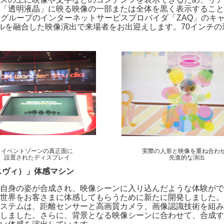
「透明液晶」に映る映像の一部または全体を黒く表示すること
Mグループのインターネットサービスプロバイダ「ZAQ」のキ
ャルを融合した映像演出で来場者をお出迎えします。70インチ
イベントゾーンの真正面に
実際の人形と映像を重ね合わ
設置されたディスプレイ
先進的な演出
クロスヴィ）」体感マシン
自身の姿が合成され、映像シーンに入り込んだような体験がで
e｣の世界をお客さまに体感してもらうために新たに開発しました
ステムは、距離センサーと高画質カメラ、画像認識技術を組み
しました。さらに、背景となる映像シーンに合わせて、合成す