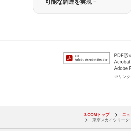
可能な調達を実現－
PDF
Acrob
Adob
※リンク先
J:COMトップ
ニュ
東京スカイツリータウン