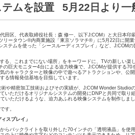
テムを設置 5月22日より一
J:COMブックス
パーソナルID
料金
訪問・窓口
契約
加入特典
代田区、代表取締役社長：森 修一、以下J:COM）と大日本
ツリータウン®内商業施設「東京ソラマチ®」に5月22日に開業す
先進映像システムを使った「シースルーディスプレイ」など、J:C
的でわくわくする、これまでにない場所」をキーワードに、TVの新しい
チの巨大モニター4台による迫力映像で、J:COMが提供する7
気のキャラクターと映像の中で遊べるアトラクションや、公開
する情報発信基地を目指しています。
術や精密加工技術およびその実績が、J:COM Wonder Stu
ていただけるオリジナルシステムの開発にDNPと共同で取り組
解していただけるような、迫力あふれる映像システムを制作しま
です。
ディスプレイ」
ックライトを取り外した70インチの「透明液晶」を使用したJ:CO
スの上に映像や文字などのコンテンツを表示できるため、リア