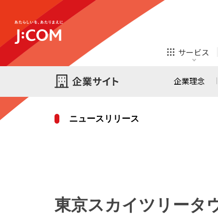
テレビ
ネット
サービス
ほけん
ローン
企業理念
ニュースリリース
テレビ
ネット
テレビ
ネット
ご検討中の方
お申し込み
オンライン
ほけん
診療
ほけん
ローン
東京スカイツリータウン®
J:COM STREAM
えんかくサポート