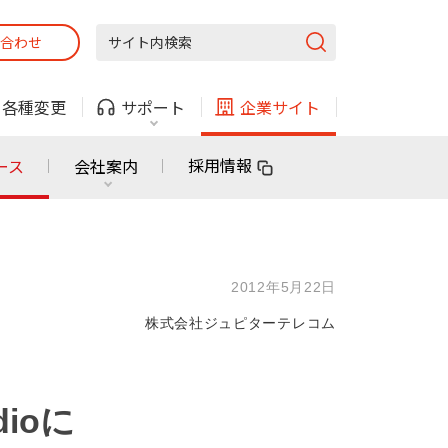
合わせ
固定電話
ガス
・
各種変更
サポート
企業サイト
法人・自治体向けサービス
採用情報
ース
会社案内
固定電話
ガス
固定電話
ガス
2012年5月22日
無料または特別料金で
利用できる物件も！
株式会社ジュピターテレコム
ン
対応エリア・物件をご案内
法人・自治体向けサービス
ioに