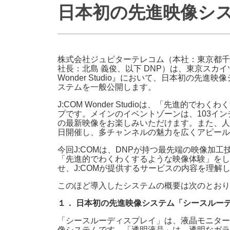
日本初の先進映像シス
防災情報サービス
自転車生活サポート
WiMAX
株式会社ジュピターテレコム（本社：東京都千
障害・メンテナンス情報
社長：北島 義俊、以下 DNP）は、東京スカイ
Wonder Studio』において、日本初の
ステムを一般公開します。
J:COM Wonder Studioは、「先進
プです。メインのイベントゾーンは、103イン
の最新映像をお楽しみいただけます。また、人
日開催し、多チャンネルの魅力を広くアピール
今回J:COMは、DNPが持つ最先端の映像加工技
「先進的でわくわくするような映像体験」をし
せ、J:COMが提供するサービスの内容を理
このほど導入したシステムの概要は次のとおり
１． 日本初の先進映像システム「シースルー
「シースルーディスプレイ」は、液晶モニターからバ
像システムです。「透明液晶」は、透明なガラ