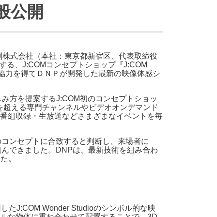
般公開
・支払い
引越し・建替え
関連
休止・解約
印刷株式会社（本社：東京都新宿区、代表取締役
る、J:COMコンセプトショップ『J:COM
OMの協力を得てＤＮＰが開発した最新の映像体感シ
楽しみ方を提案するJ:COM初のコンセプトショッ
0を超える専門チャンネルやビデオオンデマンド
番組収録・生放送などさまざまなイベントを毎
dioのコンセプトに合致すると判断し、来場者に
んできました。DNPは、最新技術を組み合わ
した。
M Wonder Studioのシンボル的な映
ルな物体に重ね合わせて配置することで、3D