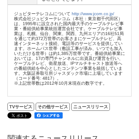
ジュピターテレコムについて
http://www.jcom.co.jp/
株式会社ジュピターテレコム（本社：東京都千代田区）
は、1995年に設立された国内最大手のケーブルテレビ事
業・番組供給事業統括運営会社です。ケーブルテレビ事
業は、札幌、仙台、関東、関西、九州エリアの16社51局
を通じて約372万世帯のお客さまにケーブルテレビ、高
速インターネット接続、電話等のサービスを提供してい
ます。ホームパス世帯（敷設工事が済み、いつでも加入
いただける世帯）は約1,385万世帯です。番組供給事業に
おいては、17の専門チャンネルに出資及び運営を行い、
ケーブルテレビ、衛星放送、IPマルチキャスト放送等へ
の番組供給を中心としたコンテンツ事業を統括していま
す。大阪証券取引所ジャスダック市場に上場しています
（コード番号: 4817）。
※上記世帯数は2012年10月末現在の数字です。
TVサービス
その他サービス
ニュースリリース
関連するニュースリリース