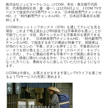
株式会社ジュピターテレコム（J:COM、本社：東京都千代田
区、代表取締役社長：森 修一）は12月6日より、J:COM TVサ
ービスで放送中のCS専門チャンネル「日本映画専門チャンネル
HD」と「時代劇専門チャンネルHD」で、日本語字幕表示を開
始します。
J:COMのセットトップボックス（STB）を通してテレビを見る
場合、これまで地上波およびBS放送では字幕表示を選ぶことが
可能でしたが、今回、両チャンネルでも字幕表示を選択できる
ようになります。「日本映画専門チャンネルHD」「時代劇専門
チャンネルHD」で放送する全ての番組が対象です。視聴者は、
STBのリモコンの「字幕」ボタンを押すことで、字幕表示のオ
ン・オフを切り替えることができます（クローズド・キャプシ
ョン方式）。テレビ番組の音声を字幕データで画面に表示する
ことで、聴覚に障がいのある方や、テレビの音が聞こえにくく
なった方々にも、番組をさらに楽しんでいただけるようになり
ます。
J:COMは今後も、お客さまがますます楽しいTVライフを過ごせ
るようTVサービスの充実に努めます。