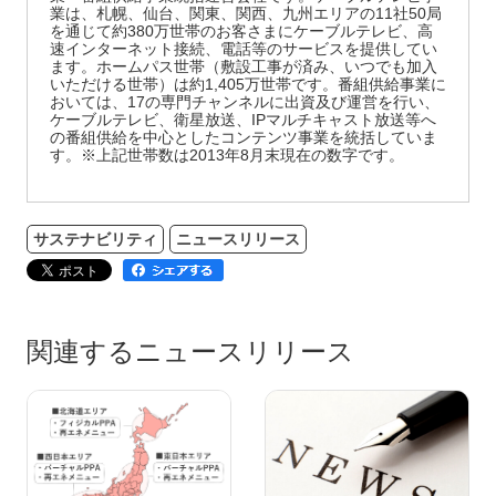
業は、札幌、仙台、関東、関西、九州エリアの11社50局
を通じて約380万世帯のお客さまにケーブルテレビ、高
速インターネット接続、電話等のサービスを提供してい
ます。ホームパス世帯（敷設工事が済み、いつでも加入
いただける世帯）は約1,405万世帯です。番組供給事業に
おいては、17の専門チャンネルに出資及び運営を行い、
ケーブルテレビ、衛星放送、IPマルチキャスト放送等へ
の番組供給を中心としたコンテンツ事業を統括していま
す。※上記世帯数は2013年8月末現在の数字です。
サステナビリティ
ニュースリリース
関連するニュースリリース