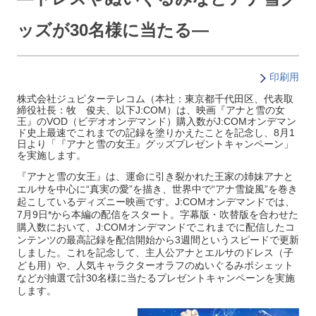
ッズが30名様に当たる―
印刷用
株式会社ジュピターテレコム（本社：東京都千代田区、代表取
締役社長：牧 俊夫、以下J:COM）は、映画『アナと雪の女
王』のVOD（ビデオオンデマンド）購入数がJ:COMオンデマン
ド史上最速でこれまでの記録を塗りかえたことを記念し、8月1
日より「『アナと雪の女王』グッズプレゼントキャンペーン」
を実施します。
『アナと雪の女王』は、運命に引き裂かれた王家の姉妹アナと
エルサを中心に“真実の愛”を描き、世界中で“アナ雪旋風”を巻き
起こしているディズニー映画です。J:COMオンデマンドでは、
7月9日*から本編の配信をスタート。字幕版・吹替版を合わせた
購入数において、J:COMオンデマンドでこれまでに配信したコ
ンテンツの最高記録を配信開始から3週間というスピードで更新
しました。これを記念して、主人公アナとエルサのドレス（子
ども用）や、人気キャラクターオラフのぬいぐるみポシェット
などが抽選で計30名様に当たるプレゼントキャンペーンを実施
します。