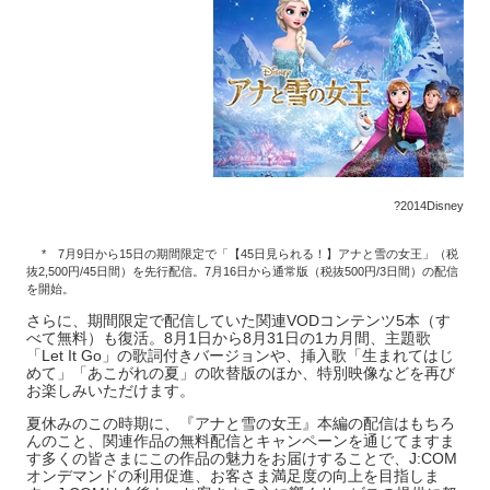
?2014Disney
* 7月9日から15日の期間限定で「【45日見られる！】アナと雪の女王」（税
抜2,500円/45日間）を先行配信。7月16日から通常版（税抜500円/3日間）の配信
を開始。
さらに、期間限定で配信していた関連VODコンテンツ5本（す
べて無料）も復活。8月1日から8月31日の1カ月間、主題歌
「Let It Go」の歌詞付きバージョンや、挿入歌「生まれてはじ
めて」「あこがれの夏」の吹替版のほか、特別映像などを再び
お楽しみいただけます。
夏休みのこの時期に、『アナと雪の女王』本編の配信はもちろ
んのこと、関連作品の無料配信とキャンペーンを通じてますま
す多くの皆さまにこの作品の魅力をお届けすることで、J:COM
オンデマンドの利用促進、お客さま満足度の向上を目指しま