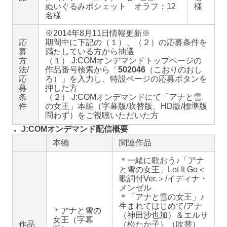
ぬいぐるみポシェット オラフ：12
様
名様
※2014年8月11日情報更新※
応
期間中に下記の（１）、（２）の応募条件を
募
満たしている方から抽選
方
（１） J:COMオンデマンドトップページの
法/
作品番号検索から「
502046
（こおりのおし
応
ろ）」を入力し、特設ページの応募ボタンを
募
押した方
条
（２） J:COMオンデマンドにて「アナと雪
件
の女王」本編（字幕版/吹替版、HD版/標準版
問わず）をご視聴いただいた方
J:COMオンデマンド配信概要
本編
関連作品
＊一緒に歌おう♪「アナ
と雪の女王」Let It Go＜
歌詞付Ver.＞/イディナ・
メンゼル
＊「アナと雪の女王」♪
生まれてはじめて/アナ
＊アナと雪の
（神田沙也加）＆エルサ
女王（字幕
作品
（松たか子）（吹替）