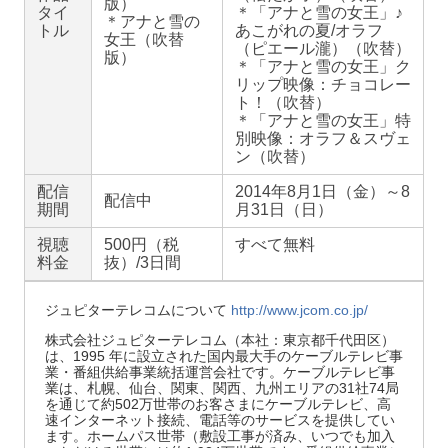
版）
タイ
＊「アナと雪の女王」♪
＊アナと雪の
トル
あこがれの夏/オラフ
女王（吹替
（ピエール瀧）（吹替）
版）
＊「アナと雪の女王」ク
リップ映像：チョコレー
ト！（吹替）
＊「アナと雪の女王」特
別映像：オラフ＆スヴェ
ン（吹替）
配信
2014年8月1日（金）～8
配信中
期間
月31日（日）
視聴
500円（税
すべて無料
料金
抜）/3日間
ジュピターテレコムについて
http://www.jcom.co.jp/
株式会社ジュピターテレコム（本社：東京都千代田区）
は、1995 年に設立された国内最大手のケーブルテレビ事
業・番組供給事業統括運営会社です。ケーブルテレビ事
業は、札幌、仙台、関東、関西、九州エリアの31社74局
を通じて約502万世帯のお客さまにケーブルテレビ、高
速インターネット接続、電話等のサービスを提供してい
ます。ホームパス世帯（敷設工事が済み、いつでも加入