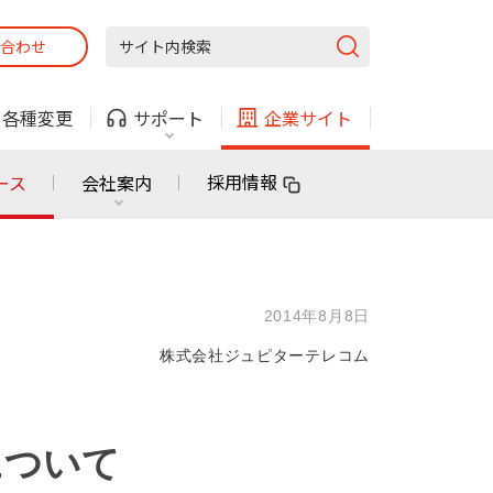
合わせ
固定電話
ガス
・
各種変更
サポート
企業サイト
法人・自治体向けサービス
採用情報
ース
会社案内
固定電話
ガス
固定電話
ガス
2014年8月8日
無料または特別料金で
利用できる物件も！
株式会社ジュピターテレコム
ン
対応エリア・物件をご案内
法人・自治体向けサービス
について