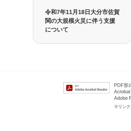
令和7年11月18日大分市佐賀
関の大規模火災に伴う支援
について
PDF
Acrob
Adob
※リンク先