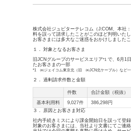
防災情報サービス
自転車生活サポート
WiMAX
株式会社ジュピターテレコム（J:COM、本
料を誤って請求したことがこのほど判明いたし
障害・メンテナンス情報
お客さまには多大なご迷惑をおかけしましたこ
１． 対象となるお客さま
旧JCNグループのサービスエリア
で、6月1
*1
たお客さまの一部
*1 ㈱ジェイコム東京北（旧 ㈱JCN北ケーブル）など
２． 過剰請求件数と金額
件数
合計金額（税抜）
基本利用料
9,027件
386,298円
３． 原因とお客さま対応
社内手続きミスにより課金開始日を誤って登録
対象のお客さまには、当社より文書にてご連絡
当社では今回の事態を真摯に受け止め、サービ