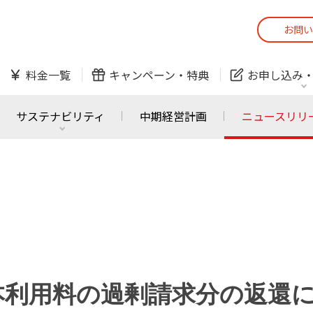
お問い
スマホ
でんき
料金一覧
キャンペーン・
特典
お申し込み
防犯カメラ
オンライン診療
サステナビリティ
中期経営計画
ニュースリリ
スマホ
でんき
スマホ
でんき
J:COM ご利用中の方
かんたん！
サービスの追加・変更
料金シミュレーショ
ホームIoT
防犯カメラ
防犯カメラ
オンライン診療
本利用料の過剰請求分の返還
おうちサポート
各種お手続き