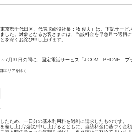
J:COMブックス
パーソナルID
料金
訪問・窓口
契約
社：東京都千代田区、代表取締役社長：牧 俊夫）は、下記サー
加入特典
ました。対象となるお客さまには、当該料金を早急且つ適切に
とを深くお詫び申し上げます。
日～7月31日の間に、固定電話サービス「J:COM PHONE
一部エリアを除く
したため、一日分の基本利用料を過剰に請求したものです。
を差し上げお詫び申し上げるとともに、当該料金に基づく金額
ス導入時のチェック体制を強化し、再発防止に努めてまいりま