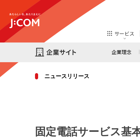
テレビ
ネット
サービス
ほけん
ローン
企業理念
ニュースリリース
テレビ
ネット
テレビ
ネット
ご検討中の方
お申し込み
オンライン
ほけん
診療
ほけん
ローン
固定電話サービス基
J:COM STREAM
えんかくサポート