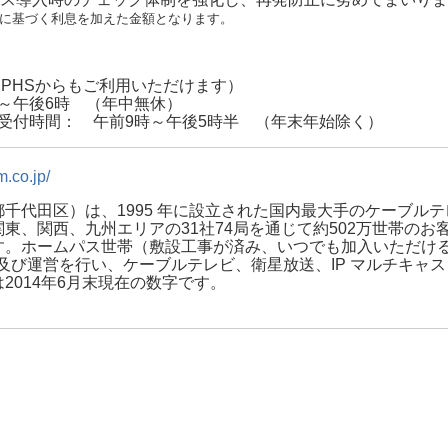
）に基づく利息を加えた金額となります。
／PHSからもご利用いただけます）
9時～午後6時 （年中無休）
437 受付時間： 午前9時～午後5時半 （年末年始除く）
m.co.jp/
千代田区）は、1995 年に設立された国内最大手のケーブル
東、関西、九州エリアの31社74局を通じて約502万世帯の
。ホームパス世帯（敷設工事が済み、いつでも加入いただける世
資及び運営を行い、ケーブルテレビ、衛星放送、IP マルチキャ
2014年6月末現在の数字です。