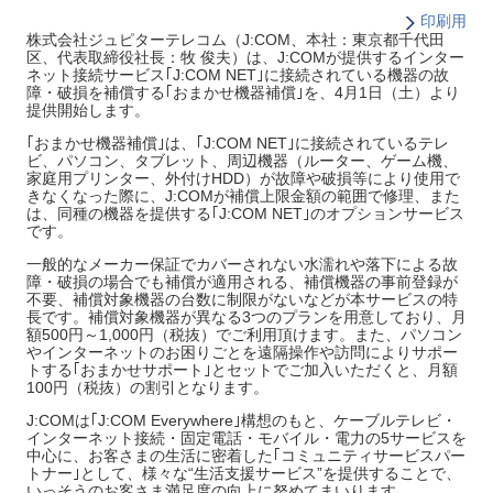
印刷用
株式会社ジュピターテレコム（J:COM、本社：東京都千代田
区、代表取締役社長：牧 俊夫）は、J:COMが提供するインター
ネット接続サービス｢J:COM NET｣に接続されている機器の故
障・破損を補償する｢おまかせ機器補償｣を、4月1日（土）より
提供開始します。
｢おまかせ機器補償｣は、｢J:COM NET｣に接続されているテレ
ビ、パソコン、タブレット、周辺機器（ルーター、ゲーム機、
家庭用プリンター、外付けHDD）が故障や破損等により使用で
きなくなった際に、J:COMが補償上限金額の範囲で修理、また
は、同種の機器を提供する｢J:COM NET｣のオプションサービス
です。
一般的なメーカー保証でカバーされない水濡れや落下による故
障・破損の場合でも補償が適用される、補償機器の事前登録が
不要、補償対象機器の台数に制限がないなどが本サービスの特
長です。補償対象機器が異なる3つのプランを用意しており、月
額500円～1,000円（税抜）でご利用頂けます。また、パソコン
やインターネットのお困りごとを遠隔操作や訪問によりサポー
トする｢おまかせサポート｣とセットでご加入いただくと、月額
100円（税抜）の割引となります。
J:COMは｢J:COM Everywhere｣構想のもと、ケーブルテレビ・
インターネット接続・固定電話・モバイル・電力の5サービスを
中心に、お客さまの生活に密着した｢コミュニティサービスパー
トナー｣として、様々な“生活支援サービス”を提供することで、
いっそうのお客さま満足度の向上に努めてまいります。