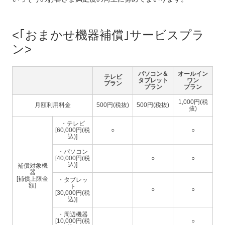
｢おまかせ機器補償｣サービスプラ
ン
パソコン＆
オールイン
テレビ
タブレット
ワン
プラン
プラン
プラン
1,000円(税
月額利用料金
500円(税抜)
500円(税抜)
抜)
・テレビ
[60,000円(税
○
○
込)]
・パソコン
[40,000円(税
○
○
込)]
補償対象機
器
[補償上限金
・タブレッ
額]
ト
○
○
[30,000円(税
込)]
・周辺機器
[10,000円(税
○