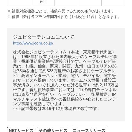
込)]
※
補償対象機器ごとに、補償を受けるための条件があります。
※
補償回数は各プラン年間2回まで（1回あたり1台）となります。
ジュピターテレコムについて
http://www.jcom.co.jp/
株式会社ジュピターテレコム（本社：東京都千代田区）
は、1995年に設立された国内最大手のケーブルテレビ事
業・番組供給事業統括運営会社です。ケーブルテレビ事
業は、札幌、仙台、関東、関西、九州・山口エリアの28
社75局を通じて約528万世帯のお客さまにケーブルテレ
ビ、高速インターネット接続、電話、モバイル、電力等
のサービスを提供しています。ホームパス世帯（敷設工
事が済み、いつでも加入いただける世帯）は約2,113万世
帯です。番組供給事業においては、17の専門チャンネル
に出資及び運営を行い、ケーブルテレビ、衛星放送、IP
マルチキャスト放送等への番組供給を中心としたコンテ
ンツ事業を統括しています。
※上記世帯数は2016年12月末現在の数字です。
NETサービス
その他サービス
ニュースリリース