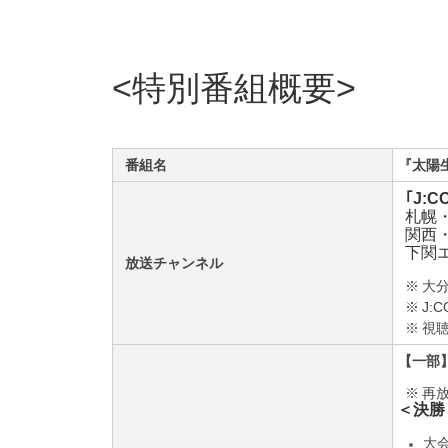
特別番組概要
番組名
『
太陽
｢J:
札幌・
関西・
下関エ
放送チャンネル
※
大
※
J
※
視聴
【
一部
※
再放
＜
決勝
大