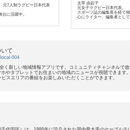
太宰 由起子
、元7人制ラグビー日本代表
元女子ラグビー日本代表。
スポーツ誌の編集長を経て
舞台に活躍中。
心にライター、編集者とし
ついて
olocal-004
する全く新しい地域情報アプリです。コミュニティチャンネルで
マホやタブレットでお住まいの地域のニュースが視聴できます
サービスエリアの番組をお楽しみいただくことができます。
千代田区）は、1995年に設立された国内最大手のケーブル