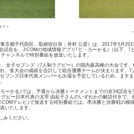
ォト＞
東京都千代田区、取締役社長：井村 公彦）は、2017年5月2
の全試合を、J:COMの地域情報アプリ｢ど・ろーかる｣（以下、
ティチャンネルで特別番組を放送いたします。
｣は、女子セブンズ（7人制ラグビー）の国内最高峰の大会です
れ、各大会の成績を合計して総合優勝チームが決まります。7人
セブンズ日本代表メンバーも出場を予定しているため、ますます
。
・ろーかる｣では、予選から決勝トーナメントまでの全34試合
ラグビー日本代表の太宰 由起子さんのいずれかの解説付きで、
J:COMテレビ｣で放送する特別番組では、準決勝と決勝戦の
送いたします。
楽しみください。