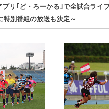
J:COMブックス
報アプリ｢ど・ろーかる｣で全試合ライ
パーソナルID
料金
訪問・窓口
契約
6月に特別番組の放送も決定～
加入特典