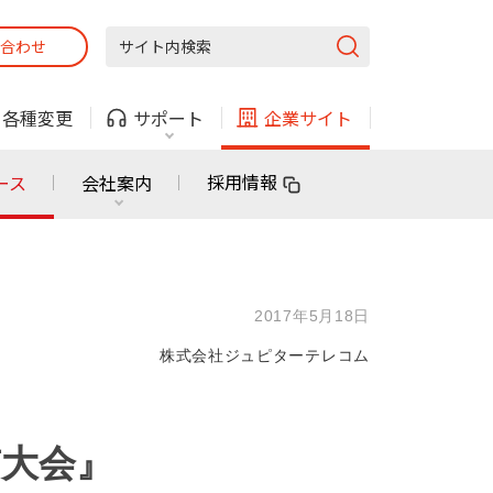
合わせ
固定電話
ガス
・
各種変更
サポート
企業サイト
法人・自治体向けサービス
採用情報
ース
会社案内
固定電話
ガス
固定電話
ガス
2017年5月18日
無料または特別料金で
利用できる物件も！
株式会社ジュピターテレコム
ン
対応エリア・物件をご案内
法人・自治体向けサービス
京大会』