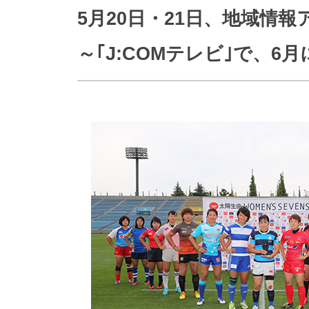
防災情報サービス
自転車生活サポート
5月20日・21日、地域情
WiMAX
～｢J:COMテレビ｣で、
障害・メンテナンス情報