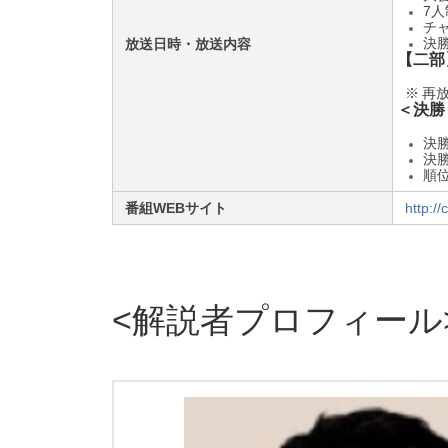
7
チ
決
放送日時・放送内容
【
二部
※
再放
＜
決勝
決
決
順
番組WEBサイト
http:/
解説者プロフィール