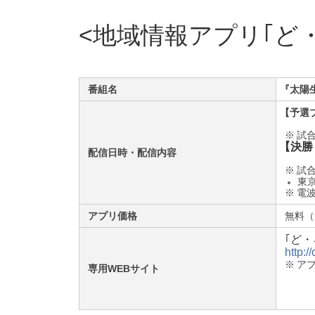
地域情報アプリ｢ど
番組名
『
太陽
【
予選
※
試合
【
決勝
配信日時・配信内容
※
試合
東
※
電
アプリ価格
無料（
｢ど
http:
※
ア
専用WEBサイト