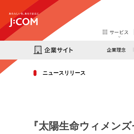
テレビ
ネット
サービス
ほけん
ローン
企業理念
ニュースリリース
テレビ
ネット
テレビ
ネット
ご検討中の方
お申し込み
オンライン
ほけん
診療
ほけん
ローン
『
太陽生命ウィメンズ
J:COM STREAM
えんかくサポート