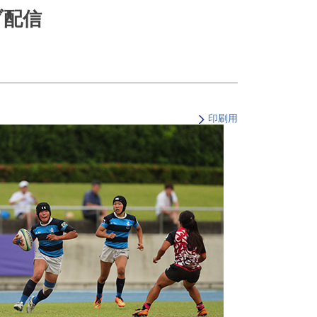
ブ配信
・支払い
引越し・建替え
関連
休止・解約
印刷用