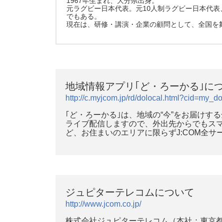
1967年生まれ、大分県出身。
元ラグビー日本代表。元10人制ラグビー日本代表
でもある。
現在は、研修・講演・企業の顧問として、全国を
地域情報アプリ｢ど・ろーかる｣に
http://c.myjcom.jp/rd/dolocal.html?cid=my_d
｢ど・ろーかる｣は、地域の“今”をお届け
ライブ配信しますので、外出先からでもス
ど、お住まいのエリアに限らずJ:COM全
ジュピターテレコムについて
http://www.jcom.co.jp/
株式会社ジュピターテレコム（本社：東京都