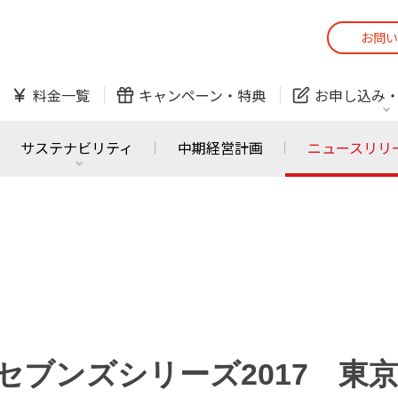
お問い
スマホ
でんき
料金一覧
キャンペーン・
特典
お申し込み
防犯カメラ
オンライン診療
サステナビリティ
中期経営計画
ニュースリリ
スマホ
でんき
スマホ
でんき
J:COM ご利用中の方
かんたん！
サービスの追加・変更
料金シミュレーショ
ホームIoT
防犯カメラ
防犯カメラ
オンライン診療
セブンズシリーズ2017 東
おうちサポート
各種お手続き