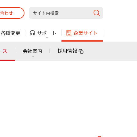
合わせ
固定電話
ガス
・
各種変更
サポート
企業サイト
法人・自治体向けサービス
採用情報
ース
会社案内
固定電話
ガス
固定電話
ガス
無料または特別料金で
利用できる物件も！
ン
対応エリア・物件をご案内
法人・自治体向けサービス