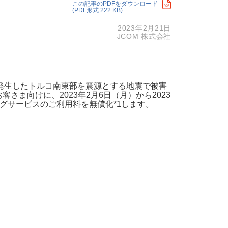
この記事のPDFをダウンロード
(PDF形式:222 KB)
・支払い
引越し・建替え
2023年2月21日
関連
休止・解約
JCOM 株式会社
）に発生したトルコ南東部を震源とする地震で被害
お客さま向けに、2023年2月6日（月）から2023
ングサービスのご利用料を無償化*1します。