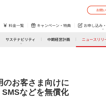
お問い
スマホ
でんき
料金一覧
キャンペーン・
特典
お申し込み
防犯カメラ
オンライン診療
サステナビリティ
中期経営計画
ニュースリリ
スマホ
でんき
スマホ
でんき
J:COM ご利用中の方
かんたん！
サービスの追加・変更
料金シミュレーショ
利用のお客さま向けに
ホームIoT
防犯カメラ
防犯カメラ
オンライン診療
SMSなどを無償化
おうちサポート
各種お手続き