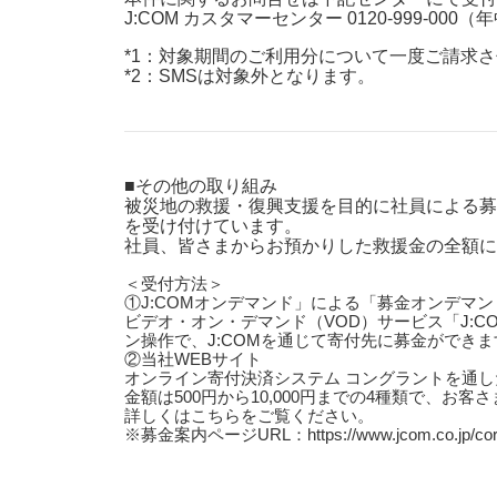
J:COM カスタマーセンター 0120-999-000（年
*1：対象期間のご利用分について一度ご請求
*2：SMSは対象外となります。
■その他の取り組み
被災地の救援・復興支援を目的に社員による募
を受け付けています。
社員、皆さまからお預かりした救援金の全額に
＜受付方法＞
①J:COMオンデマンド」による「募金オンデマン
ビデオ・オン・デマンド（VOD）サービス「J:
ン操作で、J:COMを通じて寄付先に募金ができま
②当社WEBサイト
オンライン寄付決済システム コングラントを通し
金額は500円から10,000円までの4種類で、お
詳しくはこちらをご覧ください。
※募金案内ページURL：https://www.jcom.co.jp/corporate/