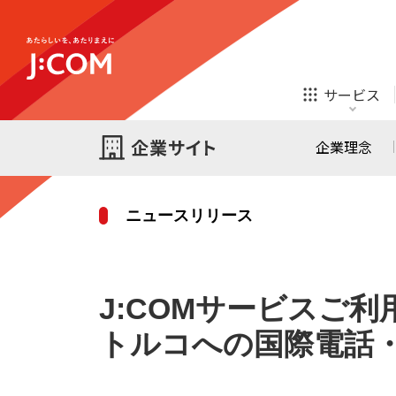
テレビ
ネット
サービス
ほけん
ローン
企業理念
ニュースリリース
テレビ
ネット
テレビ
ネット
ご検討中の方
お申し込み
J:COMサービスご
オンライン
ほけん
診療
ほけん
ローン
トルコへの国際電話・
J:COM STREAM
えんかくサポート