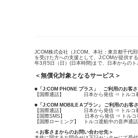
防災情報サービス
自転車生活サポート
WiMAX
障害・メンテナンス情報
JCOM株式会社（J:COM、本社：東京都千
を受けた方への支援として、J:COMが提供する「J
年3月5日（日）(日本時間)まで、日本からの
＜無償化対象となるサービス＞
■「J:COM PHONE プラス」 ご利用のお客
【国際通話】 日本から発信 ⇒ トルコ
■「J:COM MOBILE Aプラン」 ご利用のお客
【国際通話】 日本から発信 ⇒ トルコ
【国際SMS】 日本から発信 ⇒ トルコ着
【国際ローミング】 トルコ渡航中の音声通話*
＜お客さまからのお問い合わせ先＞
本件に関するお問合せは下記センターにて受付