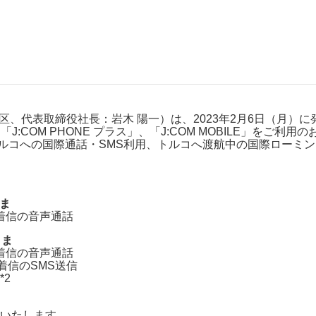
J:COMブックス
パーソナルID
料金
訪問・窓口
契約
加入特典
代田区、代表取締役社長：岩木 陽一）は、2023年2月6日（月
:COM PHONE プラス」、「J:COM MOBILE」をご利用の
トルコへの国際通話・SMS利用、トルコへ渡航中の国際ローミ
さま
着信の音声通話
さま
着信の音声通話
信のSMS送信
2
いたします。