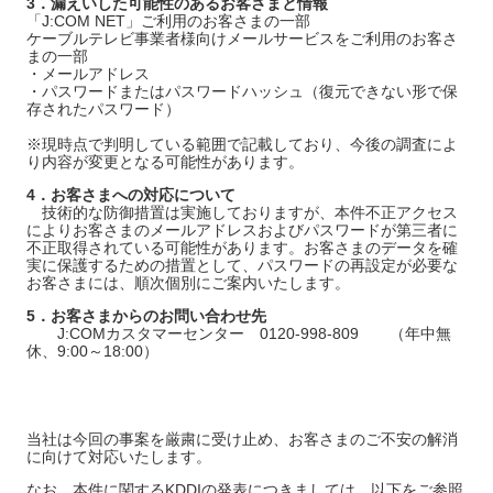
3．漏えいした可能性のあるお客さまと情報
「J:COM NET」ご利用のお客さまの一部
ケーブルテレビ事業者様向けメールサービスをご利用のお客さ
まの一部
・メールアドレス
・パスワードまたはパスワードハッシュ（復元できない形で保
存されたパスワード）
※現時点で判明している範囲で記載しており、今後の調査によ
り内容が変更となる可能性があります。
4．お客さまへの対応について
技術的な防御措置は実施しておりますが、本件不正アクセス
によりお客さまのメールアドレスおよびパスワードが第三者に
不正取得されている可能性があります。お客さまのデータを確
実に保護するための措置として、パスワードの再設定が必要な
お客さまには、順次個別にご案内いたします。
5．お客さまからのお問い合わせ先
J:COMカスタマーセンター 0120-998-809 （年中無
休、9:00～18:00）
当社は今回の事案を厳粛に受け止め、お客さまのご不安の解消
に向けて対応いたします。
なお、本件に関するKDDIの発表につきましては、以下をご参照