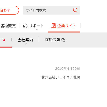
合わせ
固定電話
ガス
・
各種変更
サポート
企業サイト
法人・自治体向けサービス
採用情報
ース
会社案内
固定電話
ガス
固定電話
ガス
2010年4月20日
無料または特別料金で
利用できる物件も！
株式会社ジェイコム札幌
ン
対応エリア・物件をご案内
法人・自治体向けサービス