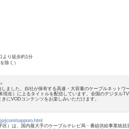
口より徒歩約1分
始を除く）
＞
スを開始しました。自社が保有する高速・大容量のケーブルネット
12月末現在）に上るタイトルを配信しています。全国のデジタルTV
ときにVODコンテンツをお楽しみいただけます。
.jp/jcom/sapporo.html
豊平区）は、国内最大手のケーブルテレビ局・番組供給事業統括