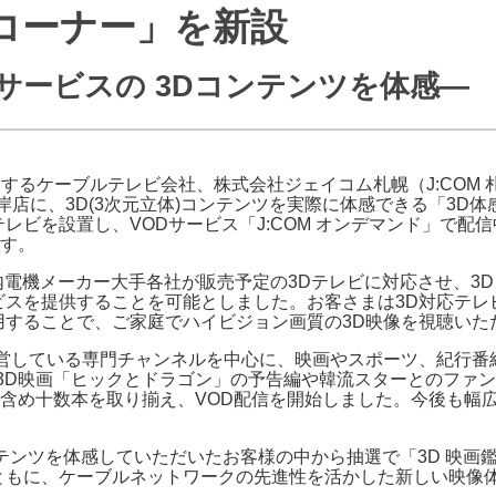
コーナー」を新設
J:COMブックス
パーソナルID
料金
訪問・窓口
契約
サービスの 3Dコンテンツを体感―
加入特典
営するケーブルテレビ会社、株式会社ジェイコム札幌（J:COM
岸店に、3D(3次元立体)コンテンツを実際に体感できる「3D
レビを設置し、VODサービス「J:COM オンデマンド」で配
す。
国内電機メーカー大手各社が販売予定の3Dテレビに対応させ、3
スを提供することを可能としました。お客さまは3D対応テレビと
用することで、ご家庭でハイビジョン画質の3D映像を視聴いた
・運営している専門チャンネルを中心に、映画やスポーツ、紀行
る3D映画「ヒックとドラゴン」の予告編や韓流スターとのファ
含め十数本を取り揃え、VOD配信を開始しました。今後も幅広
ンテンツを体感していただいたお客様の中から抽選で「3D 映画
ともに、ケーブルネットワークの先進性を活かした新しい映像