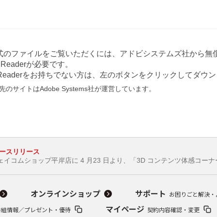
形式のファイルをご覧いただくには、アドビシステムズ社から無償
at Readerが必要です。
e Readerをお持ちでない方は、左のボタンをクリックしてダ
のサイトはAdobe Systems社が運営しています。
ースリリース
イコムショップ平岸店に 4 月23 日より、「3D コンテンツ体感コー
オンラインショップ
サポート
お困りごと解決・
マイページ
番組情報／プレゼント・優待
契約内容確認・変更