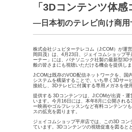
「3Dコンテンツ体感
防災情報サービス
自転車生活サポート
WiMAX
―日本初のテレビ向け商用
障害・メンテナンス情報
株式会社ジュピターテレコム（J:COM）が運
岡田茂）は、4月23日、ジェイコムショップ平
ーナー」には、パナソニック社製の最新型3Dテ
般の皆さまにも視聴いただける機会を提供しま
J:COMは既存のVOD配信ネットワークを、
システムを構築することで、いち早く3Dサービ
接続し、3Dテレビに付属する専用メガネを使
提供する 3Dコンテンツは、J:COMが出資
います。今月16日には、本年8月に公開され
ー映画やゴルフレッスンなど有料コンテンツも
スの拡充を図ります。
ジェイコムショップ平岸店では、この3D コ
ています。3Dコンテンツの視聴促進を図ると