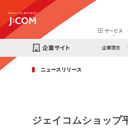
テレビ
ネット
サービス
ほけん
ローン
企業理念
ニュースリリース
テレビ
ネット
テレビ
ネット
ご検討中の方
お申し込み
オンライン
ほけん
診療
ほけん
ローン
ジェイコムショップ平
J:COM STREAM
えんかくサポート