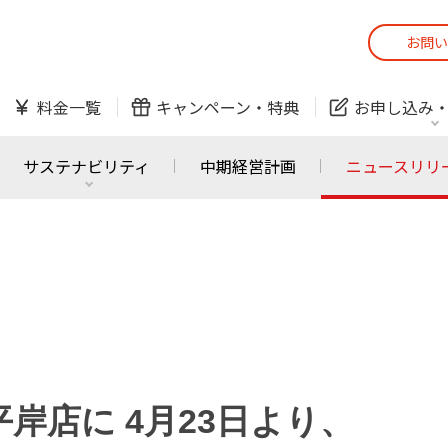
お問い
スマホ
でんき
料金一覧
キャンペーン・
特典
お申し込み
防犯カメラ
オンライン診療
サステナビリティ
中期経営計画
ニュースリリ
スマホ
でんき
スマホ
でんき
J:COM ご利用中の方
かんたん！
サービスの追加・変更
料金シミュレーショ
ホームIoT
防犯カメラ
防犯カメラ
オンライン診療
岸店に 4月23日より、
おうちサポート
各種お手続き