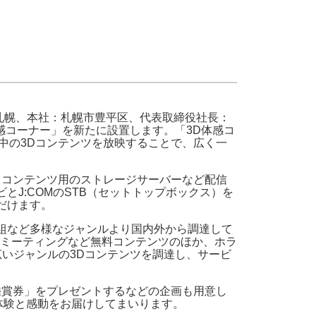
・支払い
引越し・建替え
関連
休止・解約
 札幌、本社：札幌市豊平区、代表取締役社長：
体感コーナー」を新たに設置します。「3D体感コ
信中の3Dコンテンツを放映することで、広く一
D コンテンツ用のストレージサーバーなど配信
J:COMのSTB（セットトップボックス）を
だけます。
番組など多様なジャンルより国内外から調達して
ンミーティングなど無料コンテンツのほか、ホラ
いジャンルの3Dコンテンツを調達し、サービ
鑑賞券」をプレゼントするなどの企画も用意し
体験と感動をお届けしてまいります。