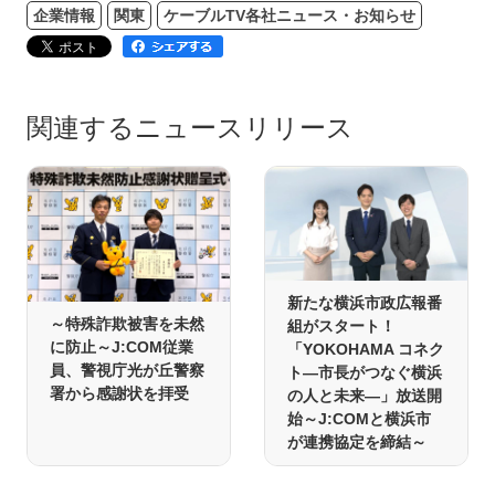
企業情報
関東
ケーブルTV各社ニュース・お知らせ
関連するニュースリリース
新たな横浜市政広報番
～特殊詐欺被害を未然
組がスタート！
に防止～J:COM従業
「YOKOHAMA コネク
員、警視庁光が丘警察
ト―市長がつなぐ横浜
署から感謝状を拝受
の人と未来―」放送開
始～J:COMと横浜市
が連携協定を締結～