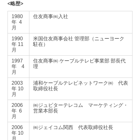
<略歴>
1980
住友商事㈱入社
年 4
月
1990
米国住友商事会社 管理部（ニューヨーク
年 11
駐在）
月
1997
住友商事㈱ ケーブルテレビ事業部 部長代
年 4
理
月
2003
浦和ケーブルテレビネットワーク㈱ 代表
年 10
取締役社長
月
2006
㈱ジュピターテレコム マーケティング・
年 6
営業本部長
月
2006
㈱ジェイコム関西 代表取締役社長
年 10
月