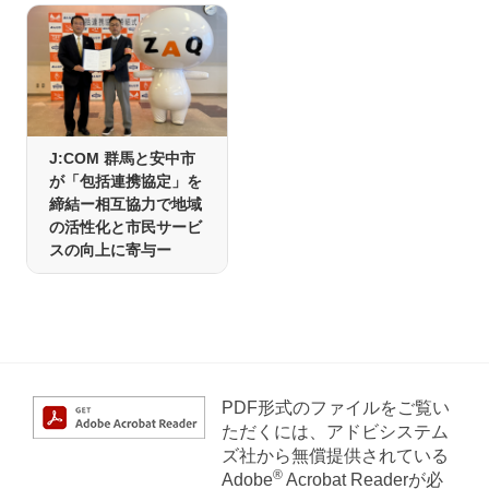
J:COM 群馬と安中市
が「包括連携協定」を
締結ー相互協力で地域
の活性化と市民サービ
スの向上に寄与ー
PDF形式のファイルをご覧い
ただくには、アドビシステム
ズ社から無償提供されている
®
Adobe
Acrobat Readerが必