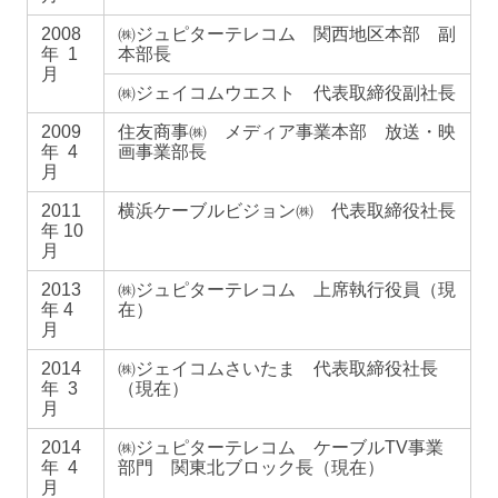
2008
㈱ジュピターテレコム 関西地区本部 副
年 1
本部長
月
㈱ジェイコムウエスト 代表取締役副社長
2009
住友商事㈱ メディア事業本部 放送・映
年 4
画事業部長
月
2011
横浜ケーブルビジョン㈱ 代表取締役社長
年 10
月
2013
㈱ジュピターテレコム 上席執行役員（現
年 4
在）
月
2014
㈱ジェイコムさいたま 代表取締役社長
年 3
（現在）
月
2014
㈱ジュピターテレコム ケーブルTV事業
年 4
部門 関東北ブロック長（現在）
月