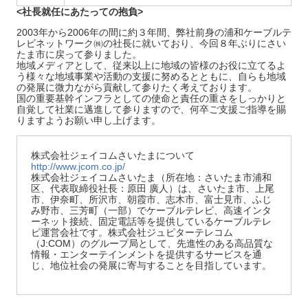
<社長就任にあたっての抱負>
2003年から2006年の間に約３年間、弊社前身の浦和ケーブルテ
レビネットワーク㈱の社長に就いており、今回８年ぶりにさい
たま市に戻って参りました。
地域メディアとして、従来以上に地域の皆様のお役に立てるよ
う様々な地域事業や活動の支援に努めるとともに、自らも地域
の発展に微力ながら貢献して参りたく考えております。
国の重要基幹インフラとしての使命と責任の重さをしっかりと
自覚して社業に邁進して参りますので、何卒ご支援ご指導を賜
りますようお願い申し上げます。
株式会社ジェイコムさいたまについて
http://www.jcom.co.jp/
株式会社ジェイコムさいたま（所在地：さいたま市浦和
区、代表取締役社長：原田 廣人）は、さいたま市、上尾
市、伊奈町、所沢市、朝霞市、志木市、富士見市、ふじ
み野市、三芳町（一部）でケーブルテレビ、高速インタ
ーネット接続、固定電話等を提供しているケーブルテレ
ビ運営会社です。株式会社ジュピターテレコム
（J:COM）のグループ局として、先進性のある高品質な
情報・エンターテインメントを提供するサービスを通
じ、地位社会の発展に寄与することを目指しています。