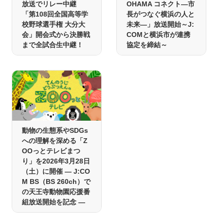
放送でリレー中継
OHAMA コネクト―市
「第108回全国高等学
長がつなぐ横浜の人と
校野球選手権 大分大
未来―」放送開始～J:
会」開会式から決勝戦
COMと横浜市が連携
まで全試合生中継！
協定を締結～
動物の生態系やSDGs
への理解を深める「Z
OOっとテレビまつ
り」を2026年3月28日
（土）に開催 ― J:CO
M BS（BS 260ch）で
の天王寺動物園応援番
組放送開始を記念 ―