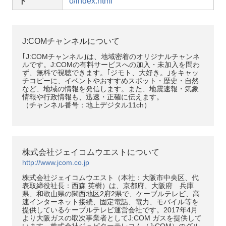
ト
o/index.html
J:COMチャンネルについて
｢J:COMチャンネル｣は、地域密着のオリジナルチャンネ
ルです。J:COMの有料サービスへの加入・未加入を問わ
ず、無料で視聴できます。｢ジモト、大好き。｣をキャッ
チコピーに、イベントやおすすめスポット・歴史・自然
など、地域の情報を発信します。また、地震速報・気象
情報や行政情報も、迅速・正確に伝えます。
（チャンネル番号：地上デジタル11ch）
株式会社ジェイコムウエストについて
http://www.jcom.co.jp
株式会社ジェイコムウエスト（本社：大阪市中央区、代
表取締役社長：西森 英樹）は、京都府、大阪府 兵庫
県、和歌山県の関西地区2府2県で、ケーブルテレビ、高
速インターネット接続、固定電話、電力、モバイル等を
提供しているケーブルテレビ運営会社です。2017年4月
より大阪ガスの取次事業者としてJ:COM ガスを提供して
います。株式会社ジュピターテレコム（J:COM）のグル