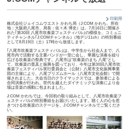
印刷用
株式会社ジェイコムウエスト かわち局（J:COM かわち、所在
地：大阪府八尾市、局長：佐々木 博史）は、7月16日に開催さ
れた｢第30回 八尾市吹奏楽フェスティバル｣の模様を、コミュニ
ティチャンネル｢J:COMチャンネル｣（地デジ11ch）の特別番組
として8月19日（土）17時から放送します。
｢八尾市吹奏楽フェスティバル｣は、中学生から社会人まで、八
尾市内で活動する主要バンドが一堂に会し、華麗な演奏を繰り
広げる吹奏楽の祭典です。八尾市は“吹奏楽のまち 八尾”とし
て、吹奏楽の普及と振興を図っており、今年は第30回八尾市吹
奏楽フェスティバル実行委員会と（公財）八尾市文化振興事業
団の主催により、八尾プリズムホール（八尾市文化会館）で開
催されました。大会当日のクライマックスでは、参加者による
合同演奏が行われ、世代を越えたダイナミックな演奏により会
場は音楽の感動に包まれました。
J:COM かわちでは、今回初の取り組みとして、八尾市吹奏楽フ
ェスティバルの特別番組をお届けいたします。聴く人の心を惹
きつける吹奏楽のステージを、J:COMチャンネルでご覧くださ
い。