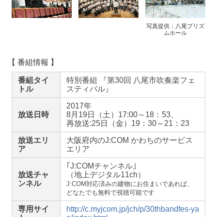
写真提供：八尾プリズ
ムホール
【
番組情報 】
番組タイ
特別番組 『第30回 八尾市吹奏楽フェ
トル
スティバル』
2017年
放送日時
8月19日（土）17:00～18：53、
再放送:25日（金）19：30～21：23
放送エリ
大阪府内のJ:COM かわちのサービス
ア
エリア
｢J:COMチャンネル｣
放送チャ
（地上デジタル11ch）
ンネル
J:COM対応済みの建物にお住まいであれば、
どなたでも無料で視聴可能です
専用サイ
http://c.myjcom.jp/jch/p/30thbandfes-ya