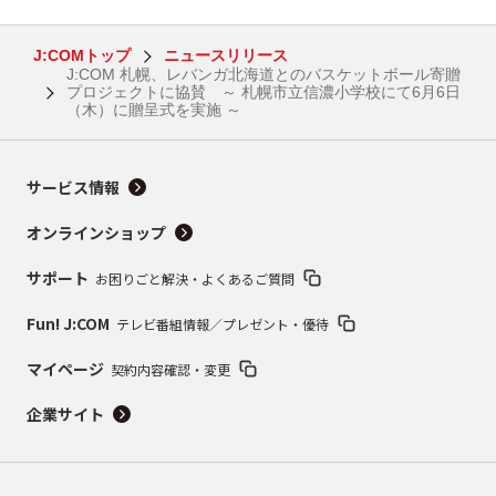
J:COMトップ
ニュースリリース
J:COM 札幌、レバンガ北海道とのバスケットボール寄贈
プロジェクトに協賛 ～ 札幌市立信濃小学校にて6月6日
（木）に贈呈式を実施 ～
サービス情報
オンラインショップ
サポート
お困りごと解決・よくあるご質問
Fun! J:COM
テレビ番組情報／プレゼント・優待
マイページ
契約内容確認・変更
企業サイト