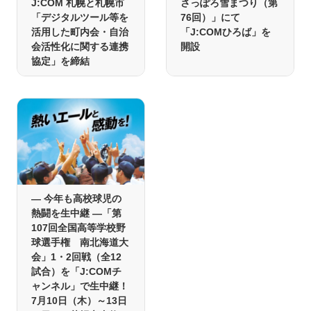
J:COM 札幌と札幌市
さっぽろ雪まつり（第
「デジタルツール等を
76回）」にて
活用した町内会・自治
「J:COMひろば」を
会活性化に関する連携
開設
協定」を締結
― 今年も高校球児の
熱闘を生中継 ―「第
107回全国高等学校野
球選手権 南北海道大
会」1・2回戦（全12
試合）を「J:COMチ
ャンネル」で生中継！
7月10日（木）～13日