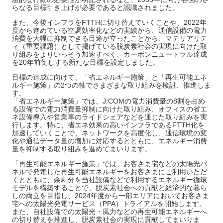
らなる目標引き上げが必要であると認識されました。
また、今後インフラをFTTHに切り替えていくことや、2022年
度から進めている空調効率化などの実績から、通信設備の電力
消費を大幅に抑制できる目途が立ったことから、マテリアリテ
ィ（重要課題）として掲げている脱炭素社会の実現に向けた取
り組みをよりいっそう加速すべく、カーボンニュートラル達成
を20年前倒しする新たな目標を設定しました。
目標の達成に向けて、「省エネルギー施策」と「再生可能エネ
ルギー施策」の2つの軸でさまざまな取り組みを検討、推進しま
す。
「省エネルギー施策」では、J:COMの電力消費量の8割を占め
る設備での電力消費量抑制に向けた取り組み、オフィスの省エ
ネ設備導入や営業車のライドシェアなどを通じた取り組みを実
行します。特に、省エネ効果の高いインフラであるFTTH化を
加速していくことで、ネットワークを高度化し、通信環境の変
化や通信データ量の増加に対応するとともに、エネルギー消費
量を抑制する取り組みを進めてまいります。
「再生可能エネルギー施策」では、お客さま宅などの太陽光パ
ネルで発電した再生可能エネルギーをお客さまにご利用いただ
くとともに、余剰分を当社設備などで利用するエネルギー循環
モデルを構築することで、脱炭素社会への貢献と経済的な暮ら
しの両立を目指し、2024年度から一部エリアにおいてお客さま
宅への太陽光発電サービス（PPA）トライアルを開始します。
また、自社設備での太陽光・風力などの再生可能エネルギーへ
の切り替えを推進し、脱炭素社会の実現に貢献してまいりま