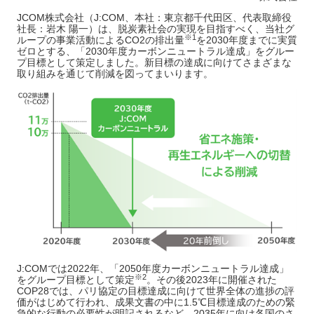
JCOM株式会社（J:COM、本社：東京都千代田区、代表取締役
社長：岩木 陽一）は、脱炭素社会の実現を目指すべく、当社グ
※1
ループの事業活動によるCO2の排出量
を2030年度までに実質
ゼロとする、「2030年度カーボンニュートラル達成」をグルー
プ目標として策定しました。新目標の達成に向けてさまざまな
取り組みを通じて削減を図ってまいります。
J:COMでは2022年、「2050年度カーボンニュートラル達成」
※
2
をグループ目標として策定
。その後2023年に開催された
COP28では、パリ協定の目標達成に向けて世界全体の進捗の評
価がはじめて行われ、成果文書の中に1.5℃目標達成のための緊
急的な行動の必要性が明記されるなど、2035年に向け各国のさ